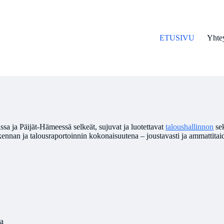
ETUSIVU
Yhtey
assa ja Päijät-Hämeessä selkeät, sujuvat ja luotettavat
taloushallinnon
se
laskennan ja talousraportoinnin kokonaisuutena – joustavasti ja ammatti
ta