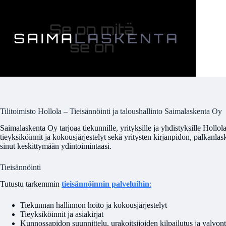
Skip
to
content
Tilitoimisto Hollola – Tieisännöinti ja taloushallinto Saimalaskenta Oy
Saimalaskenta Oy tarjoaa tiekunnille, yrityksille ja yhdistyksille Hollol
tieyksiköinnit ja kokousjärjestelyt sekä yritysten kirjanpidon, palkan
sinut keskittymään ydintoimintaasi.
Tieisännöinti
Tutustu tarkemmin
tieisännöinnin palveluihin
:
Tiekunnan hallinnon hoito ja kokousjärjestelyt
Tieyksiköinnit ja asiakirjat
Kunnossapidon suunnittelu, urakoitsijoiden kilpailutus ja valvon