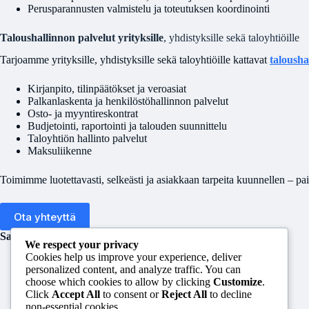
Perusparannusten valmistelu ja toteutuksen koordinointi
Taloushallinnon palvelut yrityksille
, yhdistyksille sekä taloyhtiöille
Tarjoamme yrityksille, yhdistyksille sekä taloyhtiöille kattavat
talousha
Kirjanpito, tilinpäätökset ja veroasiat
Palkanlaskenta ja henkilöstöhallinnon palvelut
Osto- ja myyntireskontrat
Budjetointi, raportointi ja talouden suunnittelu
Taloyhtiön hallinto palvelut
Maksuliikenne
Toimimme luotettavasti, selkeästi ja asiakkaan tarpeita kuunnellen – pa
Ota yhteyttä
Saimalaskenta Oy – Me huolehdimme, sinä onnistut.
We respect your privacy
Cookies help us improve your experience, deliver
personalized content, and analyze traffic. You can
choose which cookies to allow by clicking
Customize
.
Click
Accept All
to consent or
Reject All
to decline
non-essential cookies.