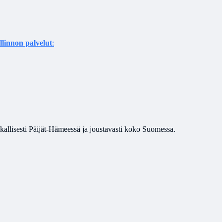
llinnon palvelut
:
ikallisesti Päijät-Hämeessä ja joustavasti koko Suomessa.