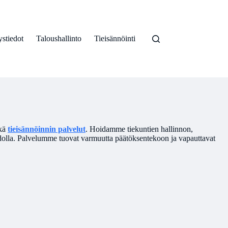
stiedot
Taloushallinto
Tieisännöinti
kä
tieisännöinnin palvelut
. Hoidamme tiekuntien hallinnon,
taidolla. Palvelumme tuovat varmuutta päätöksentekoon ja vapauttavat