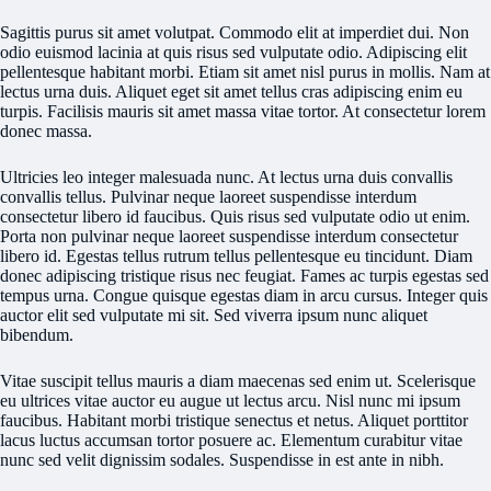
Sagittis purus sit amet volutpat. Commodo elit at imperdiet dui. Non
odio euismod lacinia at quis risus sed vulputate odio. Adipiscing elit
pellentesque habitant morbi. Etiam sit amet nisl purus in mollis. Nam at
lectus urna duis. Aliquet eget sit amet tellus cras adipiscing enim eu
turpis. Facilisis mauris sit amet massa vitae tortor. At consectetur lorem
donec massa.
Ultricies leo integer malesuada nunc. At lectus urna duis convallis
convallis tellus. Pulvinar neque laoreet suspendisse interdum
consectetur libero id faucibus. Quis risus sed vulputate odio ut enim.
Porta non pulvinar neque laoreet suspendisse interdum consectetur
libero id. Egestas tellus rutrum tellus pellentesque eu tincidunt. Diam
donec adipiscing tristique risus nec feugiat. Fames ac turpis egestas sed
tempus urna. Congue quisque egestas diam in arcu cursus. Integer quis
auctor elit sed vulputate mi sit. Sed viverra ipsum nunc aliquet
bibendum.
Vitae suscipit tellus mauris a diam maecenas sed enim ut. Scelerisque
eu ultrices vitae auctor eu augue ut lectus arcu. Nisl nunc mi ipsum
faucibus. Habitant morbi tristique senectus et netus. Aliquet porttitor
lacus luctus accumsan tortor posuere ac. Elementum curabitur vitae
nunc sed velit dignissim sodales. Suspendisse in est ante in nibh.