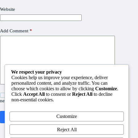
Website
Add Comment
*
We respect your privacy
Cookies help us improve your experience, deliver
personalized content, and analyze traffic. You can
choose which cookies to allow by clicking
Customize
.
Click
Accept All
to consent or
Reject All
to decline
Save my name, email and website in this browser for the
non-essential cookies.
next time I comment.
Customize
Post Comment
Reject All