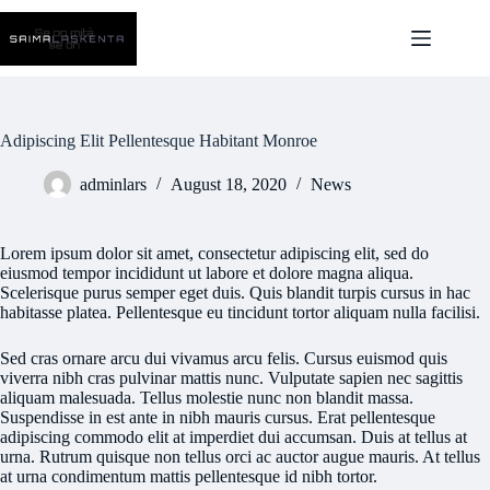
Skip
to
content
Adipiscing Elit Pellentesque Habitant Monroe
adminlars
August 18, 2020
News
Lorem ipsum dolor sit amet, consectetur adipiscing elit, sed do
eiusmod tempor incididunt ut labore et dolore magna aliqua.
Scelerisque purus semper eget duis. Quis blandit turpis cursus in hac
habitasse platea. Pellentesque eu tincidunt tortor aliquam nulla facilisi.
Sed cras ornare arcu dui vivamus arcu felis. Cursus euismod quis
viverra nibh cras pulvinar mattis nunc. Vulputate sapien nec sagittis
aliquam malesuada. Tellus molestie nunc non blandit massa.
Suspendisse in est ante in nibh mauris cursus. Erat pellentesque
adipiscing commodo elit at imperdiet dui accumsan. Duis at tellus at
urna. Rutrum quisque non tellus orci ac auctor augue mauris. At tellus
at urna condimentum mattis pellentesque id nibh tortor.