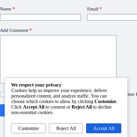
Name
*
Email
*
Add Comment
*
We respect your privacy
Cookies help us improve your experience, deliver
Save my name, email and website in this browser for the next time
personalized content, and analyze traffic. You can
choose which cookies to allow by clicking
Customize
.
Click
Accept All
to consent or
Reject All
to decline
Post Comment
non-essential cookies.
Customize
Reject All
Accept All