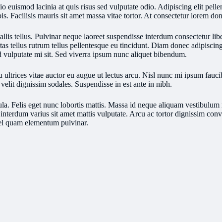
o euismod lacinia at quis risus sed vulputate odio. Adipiscing elit pelle
rpis. Facilisis mauris sit amet massa vitae tortor. At consectetur lorem d
allis tellus. Pulvinar neque laoreet suspendisse interdum consectetur lib
as tellus rutrum tellus pellentesque eu tincidunt. Diam donec adipiscing
d vulputate mi sit. Sed viverra ipsum nunc aliquet bibendum.
ultrices vitae auctor eu augue ut lectus arcu. Nisl nunc mi ipsum faucibu
elit dignissim sodales. Suspendisse in est ante in nibh.
la. Felis eget nunc lobortis mattis. Massa id neque aliquam vestibulum mo
interdum varius sit amet mattis vulputate. Arcu ac tortor dignissim conva
vel quam elementum pulvinar.