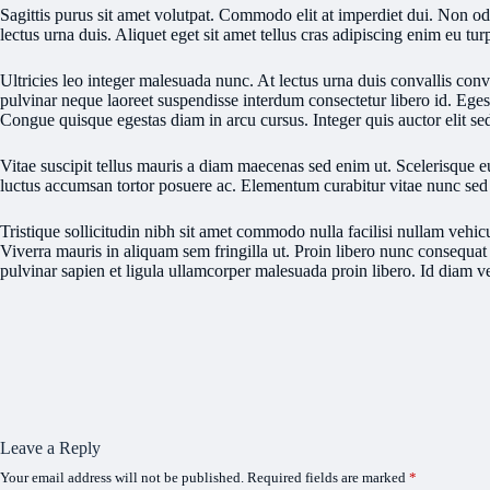
Sagittis purus sit amet volutpat. Commodo elit at imperdiet dui. Non odi
lectus urna duis. Aliquet eget sit amet tellus cras adipiscing enim eu tu
Ultricies leo integer malesuada nunc. At lectus urna duis convallis conv
pulvinar neque laoreet suspendisse interdum consectetur libero id. Egest
Congue quisque egestas diam in arcu cursus. Integer quis auctor elit se
Vitae suscipit tellus mauris a diam maecenas sed enim ut. Scelerisque eu 
luctus accumsan tortor posuere ac. Elementum curabitur vitae nunc sed v
Tristique sollicitudin nibh sit amet commodo nulla facilisi nullam vehicu
Viverra mauris in aliquam sem fringilla ut. Proin libero nunc consequat 
pulvinar sapien et ligula ullamcorper malesuada proin libero. Id diam 
Leave a Reply
Your email address will not be published.
Required fields are marked
*